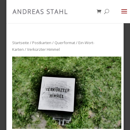
Startseite
/
Postkarten
/
Querformat
/
Ein-Wort-
Karten
/ Verkürzter Himmel