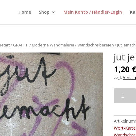
Home
Shop
Mein Konto / Händler-Login
Ka
eetart
/
GRAFFITI / Moderne Wandmalerei / Wandschreibereien
/ jut jemach
jut j
1,20
zzgl.
Versan
Anzahl
Artikelnu
Wort-Kart
Wandschrei