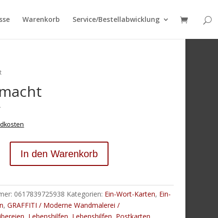
sse
Warenkorb
Service/Bestellabwicklung
t
emacht
€
dkosten
In den Warenkorb
mmer:
0617839725938
Kategorien:
Ein-Wort-Karten
,
Ein-
en
,
GRAFFITI / Moderne Wandmalerei /
bereien
,
Lebenshilfen
,
Lebenshilfen
,
Postkarten
,