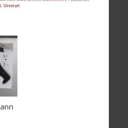
t
,
Streetart
ann