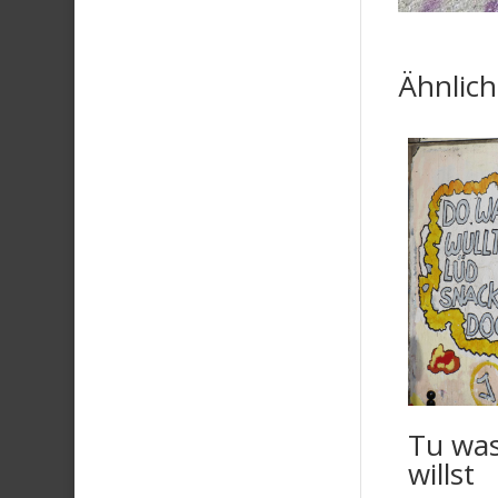
Ähnlic
Tu wa
willst