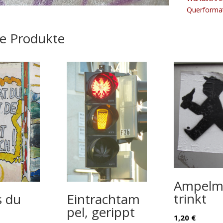
Querforma
he Produkte
Ampelm
trinkt
Eintrachtam
s du
pel, gerippt
1,20
€