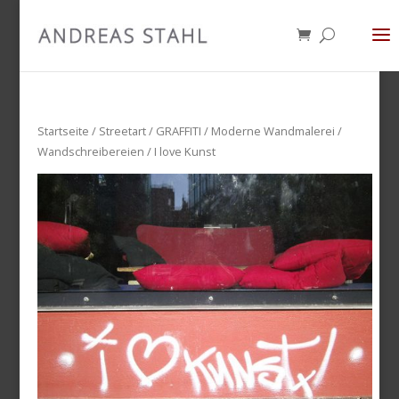
Startseite
/
Streetart
/
GRAFFITI / Moderne Wandmalerei /
Wandschreibereien
/ I love Kunst