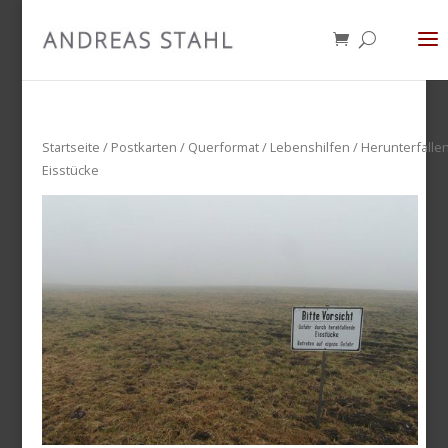
Startseite
/
Postkarten
/
Querformat
/
Lebenshilfen
/ Herunterfalle
Eisstücke