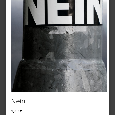
Nein
1,20
€