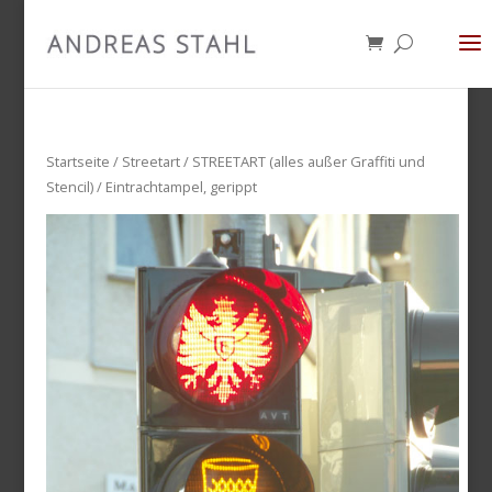
Startseite
/
Streetart
/
STREETART (alles außer Graffiti und
Stencil)
/ Eintrachtampel, gerippt